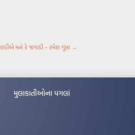
ડીએ મને રે જગાડી – રમેશ ગુપ્તા
→
મુલાકાતીઓના પગલાં