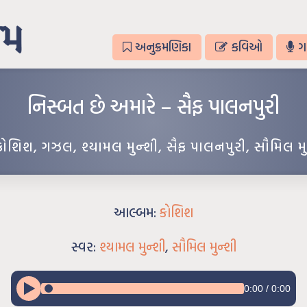
અનુક્રમણિકા
કવિઓ
ગ
નિસ્બત છે અમારે – સૈફ પાલનપુરી
કોશિશ
,
ગઝલ
,
શ્યામલ મુન્શી
,
સૈફ પાલનપુરી
,
સૌમિલ મુ
આલ્બમ:
કોશિશ
સ્વર:
શ્યામલ મુન્શી
,
સૌમિલ મુન્શી
0:00
/
0:00