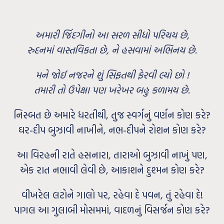
અમારી જિંદગીનો આ સરળ સીધો પરિચય છે,
રુદનમાં વાસ્તવિકતા છે, ને હસવામાં અભિનય છે.
મને જોઈ નજરને શું સિફતથી ફેરવી લ્યો છો !
તમારી તો ઉપેક્ષા પણ ખરેખર બહુ કળામય છે.
નિસ્બત છે અમારે ધરતીથી, તુજ સ્વર્ગનું વર્ણન કોણ કરે?
ઘર-દીપ બુઝાવી નાખીને, નભ-દીપને રોશન કોણ કરે?
આ વિરહની રાતે હસનારા, તારાઓ બુઝાવી નાખું પણ,
એક રાત નભાવી લેવી છે, આકાશને દુશ્મન કોણ કરે?
વીખરેલ લટોને ગાલો પર, રહેવા દે પવન, તું રહેવા દે!
પાગલ આ ગુલાબી મોસમમાં, વાદળનું વિસર્જન કોણ કરે?