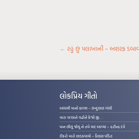
←
રહું છું પલાખાની – અશરફ ડબા
લોકપ્રિય ગીતો
આંધળી માનો કાગળ – ઇન્દુલાલ ગાંધી
મારા વા’લાને વઢીને કે’જો જી…
પાન લીલું જોયું ને તમે યાદ આવ્યાં – હરીન્દ્ર દવે
દીકરો મારો લાડકવાયો – કૈલાસ પંડિત