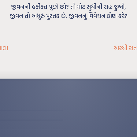
જીવનની હકીકત પૂછો છો? તો મોટ સુધીની રાહ જુઓ,
જીવન તો અધૂરું પુસ્તક છે, જીવનનું વિવેચન કોણ કરે?
વાલા
અરધી રાતલ