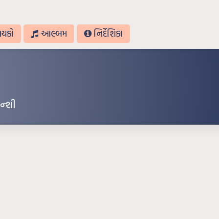
ાયકો
આલ્બમ
નિર્દેશિકા
ન્શી