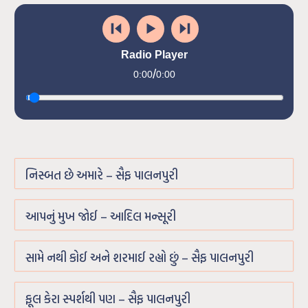
Radio Player
/
0:00
0:00
નિસ્બત છે અમારે – સૈફ પાલનપુરી
આપનું મુખ જોઈ – આદિલ મન્સૂરી
સામે નથી કોઈ અને શરમાઈ રહ્યો છું – સૈફ પાલનપુરી
ફૂલ કેરા સ્પર્શથી પણ – સૈફ પાલનપુરી