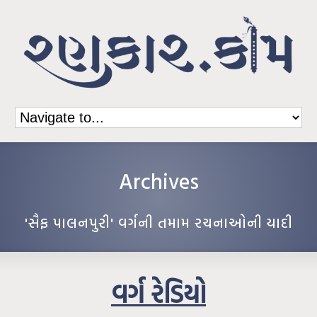
Archives
'સૈફ પાલનપુરી' વર્ગની તમામ રચનાઓની યાદી
વર્ગ રેડિયો