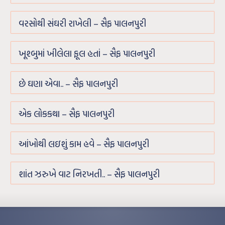
વરસોથી સંઘરી રાખેલી – સૈફ પાલનપુરી
ખૂશ્બુમાં ખીલેલા ફૂલ હતાં – સૈફ પાલનપુરી
છે ઘણા એવા.. – સૈફ પાલનપુરી
એક લોકકથા – સૈફ પાલનપુરી
આંખોથી લઇશું કામ હવે – સૈફ પાલનપુરી
શાંત ઝરુખે વાટ નિરખતી.. – સૈફ પાલનપુરી