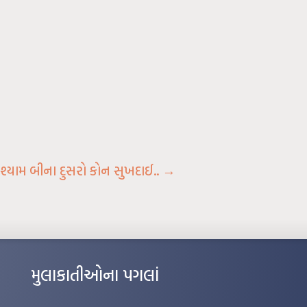
શ્યામ બીના દુસરો કોન સુખદાઈ..
→
મુલાકાતીઓના પગલાં