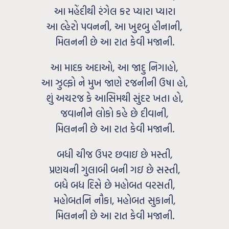
આ મહેંદીથી રંગેલ કર પ્યારા પ્યારા
આ લ્હેરો પવનની, આ ખુશ્બુ હીનાની,
મિલનની છે આ રાત કેવી મજાની.
આ માદક અદાઓ, આ જાદુ નિગાહો,
આ ઝુલ્ફો ને મુખ જાણે રજનીની ઉષા હો,
શું અચરજ કે આસિમથી સુંદર ખતા હો,
જવાનીને લોકો કહે છે દીવાની,
મિલનની છે આ રાત કેવી મજાની.
બધી ચીજ ઉપર છવાઇ છે મસ્તી,
પ્રણયની ગુલાબી બની ગઇ છે સસ્તી,
બધે બધ દિસે છે મહોબત વરસતી,
મહોબતનિ નૌકા, મહોબત સુકાની,
મિલનની છે આ રાત કેવી મજાની.