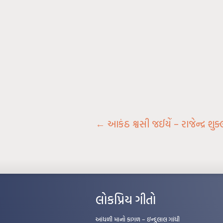
←
આકંઠ શ્વસી જઈયેં – રાજેન્દ્ર શુક્
લોકપ્રિય ગીતો
આંધળી માનો કાગળ – ઇન્દુલાલ ગાંધી