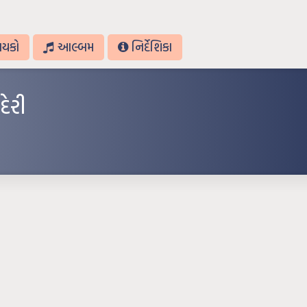
ાયકો
આલ્બમ
નિર્દેશિકા
ેરી