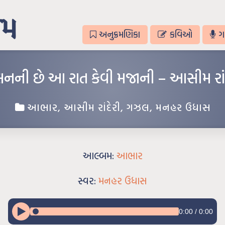
અનુક્રમણિકા
કવિઓ
ગ
લનની છે આ રાત કેવી મજાની – આસીમ રાંદ
આભાર
,
આસીમ રાંદેરી
,
ગઝલ
,
મનહર ઉધાસ
આલ્બમ:
આભાર
સ્વર:
મનહર ઉધાસ
0:00
/
0:00