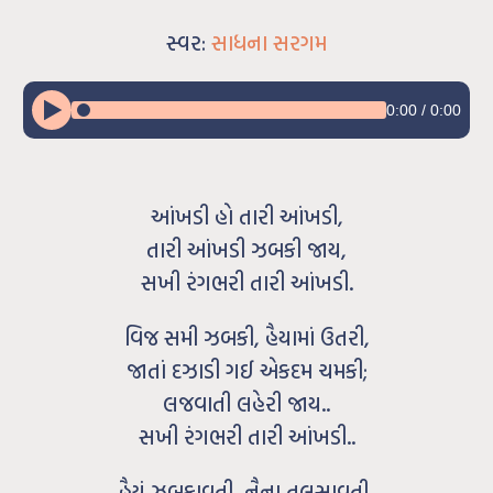
સ્વર:
સાધના સરગમ
0:00
/
0:00
આંખડી હો તારી આંખડી,
તારી આંખડી ઝબકી જાય,
સખી રંગભરી તારી આંખડી.
વિજ સમી ઝબકી, હૈયામાં ઉતરી,
જાતાં દઝાડી ગઈ એકદમ ચમકી;
લજવાતી લહેરી જાય..
સખી રંગભરી તારી આંખડી..
હૈયું ઝબકાવતી, નૈના તલસાવતી,