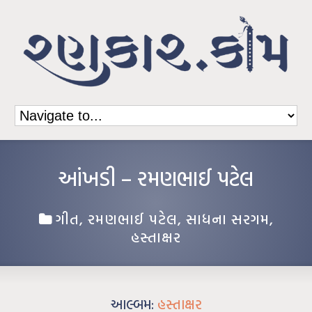
આંખડી – રમણભાઈ પટેલ
ગીત
,
રમણભાઈ પટેલ
,
સાધના સરગમ
,
હસ્તાક્ષર
આલ્બમ:
હસ્તાક્ષર