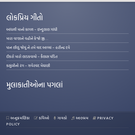
લોકપ્રિય ગીતો
આંધળી માનો કાગળ – ઇન્દુલાલ ગાંધી
મારા વા’લાને વઢીને કે’જો જી…
પાન લીલું જોયું ને તમે યાદ આવ્યાં – હરીન્દ્ર દવે
દીકરો મારો લાડકવાયો – કૈલાસ પંડિત
કસુંબીનો રંગ – ઝવેરચંદ મેઘાણી
મુલાકાતીઓના પગલાં
અનુક્રમણિકા
કવિઓ
ગાયકો
આલ્બમ
PRIVACY
POLICY