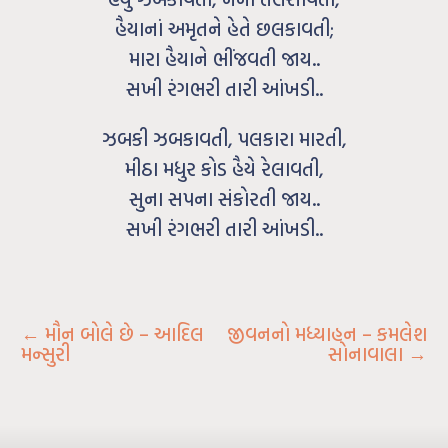
હૈયાનાં અમૃતને હેતે છલકાવતી;
મારા હૈયાને ભીંજવતી જાય..
સખી રંગભરી તારી આંખડી..
ઝબકી ઝબકાવતી, પલકારા મારતી,
મીઠા મધુર કોડ હૈયે રેલાવતી,
સુના સપના સંકોરતી જાય..
સખી રંગભરી તારી આંખડી..
←
મૌન બોલે છે – આદિલ
જીવનનો મધ્યાહન – કમલેશ
મન્સુરી
સોનાવાલા
→