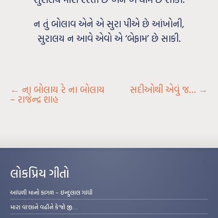
ન તું બોલાવ એને એ સુરા પીએ છે આંખોની,
સુરાલય ન આવે એવો એ ‘બેફામ’ છે સાકી.
←
ના બોલાય રે ના બોલાય
સદીઓથી એવું જ…
→
– રાજેન્દ્ર શાહ
લોકપ્રિય ગીતો
આંધળી માનો કાગળ – ઇન્દુલાલ ગાંધી
મારા વા’લાને વઢીને કે’જો જી…