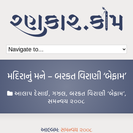
મદિરાનું મને – બરકત વિરાણી ‘બેફામ’
આલાપ દેસાઈ
,
ગઝલ
,
બરકત વિરાણી ‘બેફામ’
,
સમન્વય ૨૦૦૮
આલ્બમ:
સમન્વય ૨૦૦૮