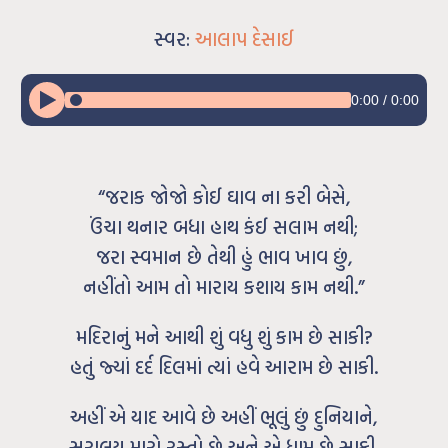
સ્વર:
આલાપ દેસાઈ
0:00
/
0:00
“જરાક જોજો કોઈ ઘાવ ના કરી બેસે,
ઉંચા થનાર બધા હાથ કંઈ સલામ નથી;
જરા સ્વમાન છે તેથી હું ભાવ ખાવ છું,
નહીંતો આમ તો મારાય કશાય કામ નથી.”
મદિરાનું મને આથી શું વધુ શું કામ છે સાકી?
હતું જ્યાં દર્દ દિલમાં ત્યાં હવે આરામ છે સાકી.
અહીં એ યાદ આવે છે અહીં ભૂલું છું દુનિયાને,
સુરાલય મારો રસ્તો છે અને એ ધામ છે સાકી.