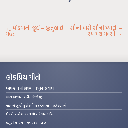
←
માંડવાની જૂઈ – જીતુભાઈ
સૌની પાસે સૌની પ્યાલી –
મહેતા
શ્યામલ મુન્શી
→
લોકપ્રિય ગીતો
આંધળી માનો કાગળ – ઇન્દુલાલ ગાંધી
મારા વા’લાને વઢીને કે’જો જી…
પાન લીલું જોયું ને તમે યાદ આવ્યાં – હરીન્દ્ર દવે
દીકરો મારો લાડકવાયો – કૈલાસ પંડિત
કસુંબીનો રંગ – ઝવેરચંદ મેઘાણી