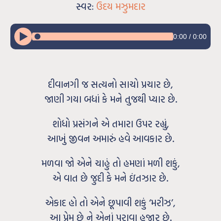
સ્વર:
ઉદય મઝુમદાર
0:00
/
0:00
દીવાનગી જ સત્યનો સાચો પ્રચાર છે,
જાણી ગયા બધાં કે મને તુજથી પ્યાર છે.
શોધો પ્રસંગને એ તમારા ઉપર રહ્યું,
આખું જીવન અમારું હવે આવકાર છે.
મળવા જો એને ચાહું તો હમણાં મળી શકું,
એ વાત છે જુદી કે મને ઇંતઝાર છે.
એકાદ હો તો એને છૂપાવી શકું ‘મરીઝ’,
આ પ્રેમ છે ને એનાં પુરાવા હજાર છે.