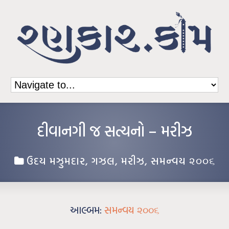
દીવાનગી જ સત્યનો – મરીઝ
ઉદય મઝુમદાર
,
ગઝલ
,
મરીઝ
,
સમન્વય ૨૦૦૬
આલ્બમ:
સમન્વય ૨૦૦૬