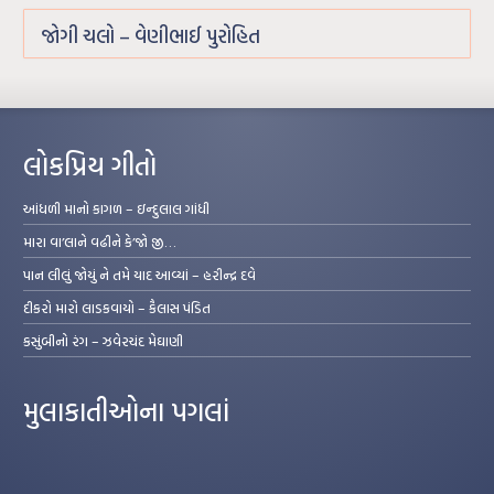
જોગી ચલો – વેણીભાઈ પુરોહિત
લોકપ્રિય ગીતો
આંધળી માનો કાગળ – ઇન્દુલાલ ગાંધી
મારા વા’લાને વઢીને કે’જો જી…
પાન લીલું જોયું ને તમે યાદ આવ્યાં – હરીન્દ્ર દવે
દીકરો મારો લાડકવાયો – કૈલાસ પંડિત
કસુંબીનો રંગ – ઝવેરચંદ મેઘાણી
મુલાકાતીઓના પગલાં