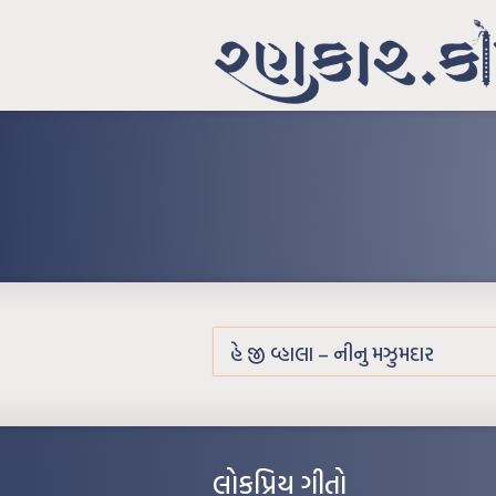
હે જી વ્હાલા – નીનુ મઝુમદાર
લોકપ્રિય ગીતો