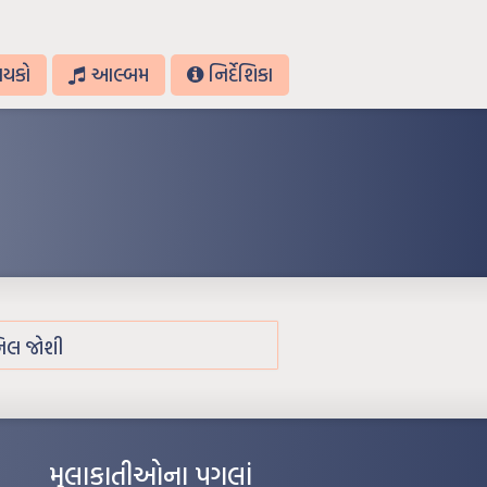
ાયકો
આલ્બમ
નિર્દેશિકા
નિલ જોશી
મુલાકાતીઓના પગલાં