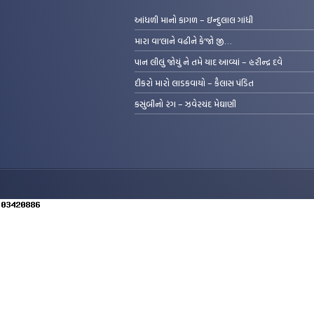
આંધળી માનો કાગળ – ઇન્દુલાલ ગાંધી
મારા વા’લાને વઢીને કે’જો જી…
પાન લીલું જોયું ને તમે યાદ આવ્યાં – હરીન્દ્ર દવે
દીકરો મારો લાડકવાયો – કૈલાસ પંડિત
કસુંબીનો રંગ – ઝવેરચંદ મેઘાણી