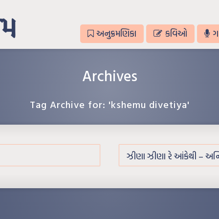
અનુક્રમણિકા
કવિઓ
ગ
Archives
Tag Archive for: 'kshemu divetiya'
ઝીણા ઝીણા રે આંકેથી – અ