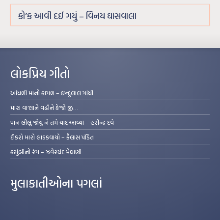
કો’ક આવી દઈ ગયું – વિનય ઘાસવાલા
લોકપ્રિય ગીતો
આંધળી માનો કાગળ – ઇન્દુલાલ ગાંધી
મારા વા’લાને વઢીને કે’જો જી…
પાન લીલું જોયું ને તમે યાદ આવ્યાં – હરીન્દ્ર દવે
દીકરો મારો લાડકવાયો – કૈલાસ પંડિત
કસુંબીનો રંગ – ઝવેરચંદ મેઘાણી
મુલાકાતીઓના પગલાં